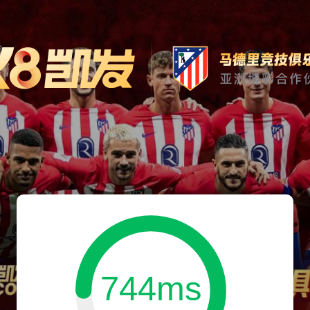
744ms